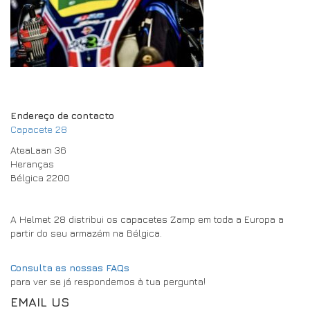
DRIVERS/PARTNERS
FAQS
RECURSOS
DRIVERS/PARTNERS
MY ACCOUNT
CONTACTO
MY ACCOUNT
Endereço de contacto
PÁGINA DE CONSULTA DO REVENDEDOR
Capacete 28
FORMULÁRIO DE INSCRIÇÃO DE EMBAIXADOR
AteaLaan 36
Heranças
Bélgica 2200
A Helmet 28 distribui os capacetes Zamp em toda a Europa a
partir do seu armazém na Bélgica.
Consulta as nossas FAQs
para ver se já respondemos à tua pergunta!
EMAIL US