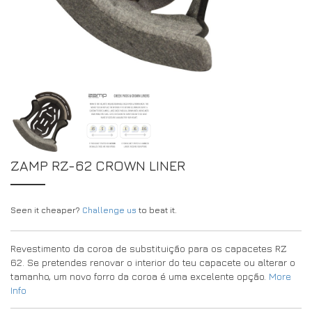
DRIVERS/PARTNERS
FAQS
RECURSOS
DRIVERS/PARTNERS
MY ACCOUNT
CONTACTO
MY ACCOUNT
PÁGINA DE CONSULTA DO REVENDEDOR
FORMULÁRIO DE INSCRIÇÃO DE EMBAIXADOR
ZAMP RZ-62 CROWN LINER
Seen it cheaper?
Challenge us
to beat it.
Revestimento da coroa de substituição para os capacetes RZ
62. Se pretendes renovar o interior do teu capacete ou alterar o
tamanho, um novo forro da coroa é uma excelente opção.
More
Info