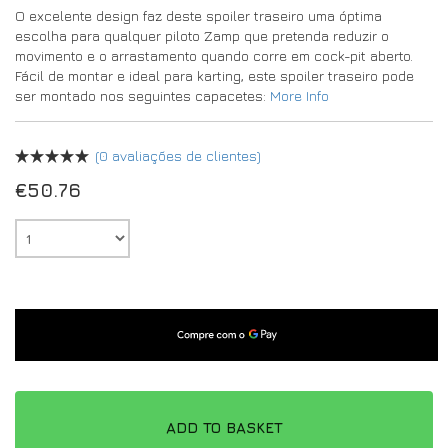
O excelente design faz deste spoiler traseiro uma óptima
escolha para qualquer piloto Zamp que pretenda reduzir o
movimento e o arrastamento quando corre em cock-pit aberto.
Fácil de montar e ideal para karting, este spoiler traseiro pode
ser montado nos seguintes capacetes:
More Info
(
0
avaliações de clientes)
€
50.76
ADD TO BASKET