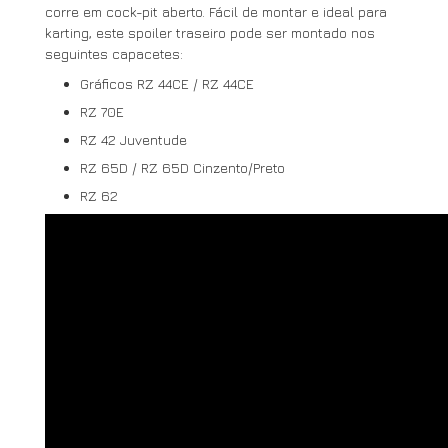
corre em cock-pit aberto. Fácil de montar e ideal para
karting, este spoiler traseiro pode ser montado nos
seguintes capacetes:
Gráficos RZ 44CE / RZ 44CE
RZ 70E
RZ 42 Juventude
RZ 65D / RZ 65D Cinzento/Preto
RZ 62