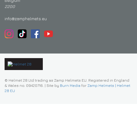
Belgium
2200
info@zamphelmets.eu
© Helmet 28 Ltd trading as Zamp Helmets EU. Registered in England
& Wales no. 09420716.
|
Site by
Burn Media
for
Zamp Helmets | Helmet
28 EU