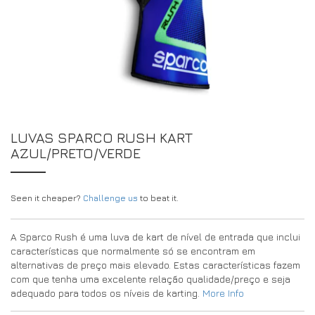
DRIVERS/PARTNERS
FAQS
RECURSOS
DRIVERS/PARTNERS
MY ACCOUNT
CONTACTO
MY ACCOUNT
PÁGINA DE CONSULTA DO REVENDEDOR
LUVAS SPARCO RUSH KART
FORMULÁRIO DE INSCRIÇÃO DE EMBAIXADOR
AZUL/PRETO/VERDE
Seen it cheaper?
Challenge us
to beat it.
A Sparco Rush é uma luva de kart de nível de entrada que inclui
características que normalmente só se encontram em
alternativas de preço mais elevado. Estas características fazem
com que tenha uma excelente relação qualidade/preço e seja
adequado para todos os níveis de karting.
More Info