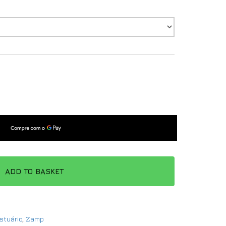
ADD TO BASKET
stuário
,
Zamp