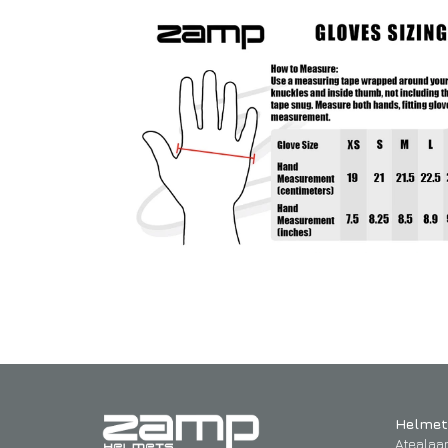
Helmet
Atealaa