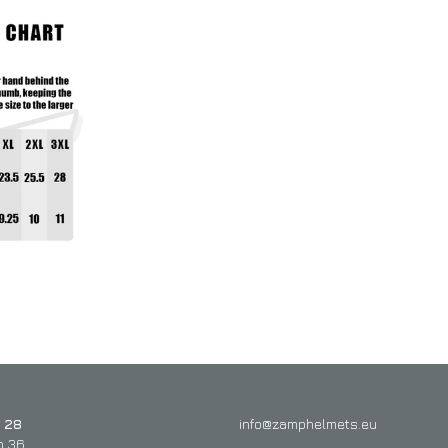
 28
info@zamphelmets.eu
n 36