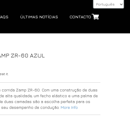
FAQS
ÚLTIMAS NOTÍCIAS
CONTACTO
AMP ZR-60 AZUL
at it.
e corrida Zamp ZR-60. Com uma construção de duas
e alta qualidade, um fecho elástico e uma palma de
s de duas camadas são a escolha perfeita para os
 o seu desempenho de condução.
More Info