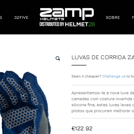
S
32FIVE
SOBRE
LUVAS DE CORRIDA Z
🔍
Seen it cheaper?
Challenge us
to be
Apresentamos-te a nova luva d
camadas com costura invertida d
silicone fina, estas luvas leve
pilotos que procuram melhorar
€
122.92