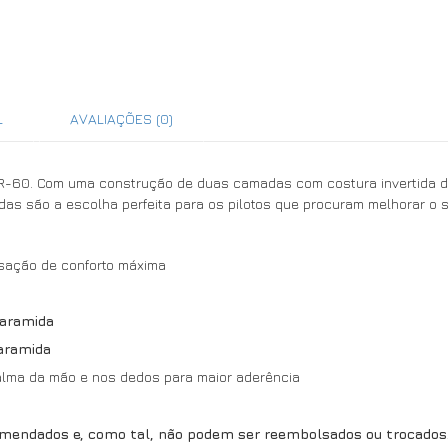
L
AVALIAÇÕES (0)
R-60. Com uma construção de duas camadas com costura invertida de
madas são a escolha perfeita para os pilotos que procuram melhorar 
ação de conforto máxima
 aramida
 aramida
lma da mão e nos dedos para maior aderência
mendados e, como tal, não podem ser reembolsados ou trocados