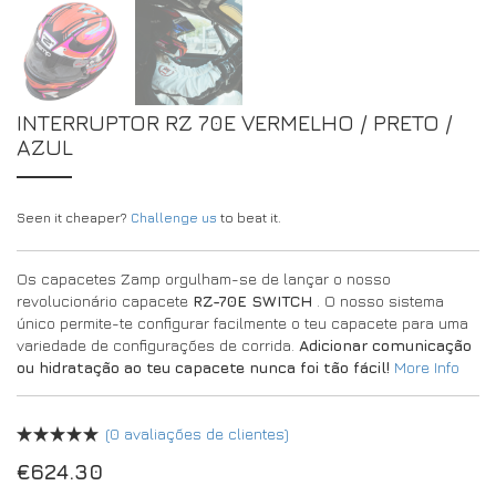
INTERRUPTOR RZ 70E VERMELHO / PRETO /
AZUL
Seen it cheaper?
Challenge us
to beat it.
Os capacetes Zamp orgulham-se de lançar o nosso
revolucionário capacete
RZ-70E SWITCH
. O nosso sistema
único permite-te configurar facilmente o teu capacete para uma
variedade de configurações de corrida.
Adicionar comunicação
ou hidratação ao teu capacete nunca foi tão fácil!
More Info
(
0
avaliações de clientes)
€
624.30