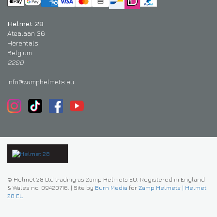
Helmet 28
Atealaan 36
Herentals
Belgium
2200
info@zamphelmets.eu
© Helmet 28 Ltd trading as Zamp Helmets EU. Registered in England
& Wales no. 09420716.
|
Site by
Burn Media
for
Zamp Helmets | Helmet
28 EU