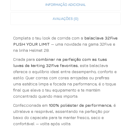
INFORMAÇÃO ADICIONAL
AVALIAÇÕES (0)
Completa o teu look de corrida com a
balaclava 32Five
PUSH YOUR LIMIT
— uma novidade na gama 32Five e
na linha Helmet 28.
Criada para
combinar na perfeição com as tuas
luvas de karting 32Five favoritas
, esta balaclava
oferece o equilíbrio ideal entre desempenho, conforto e
estilo. Quer corras com cores arrojadas ou prefiras
uma estética limpa e focada na performance, é o toque
final que eleva o teu equipamento e te mantém
concentrado quando mais importa.
Confeccionada em
100% poliéster de performance
, é
ultraleve e respirável, assentando na perfeição por
baixo do capacete para te manter fresco, seco e
confortável — volta após volta.