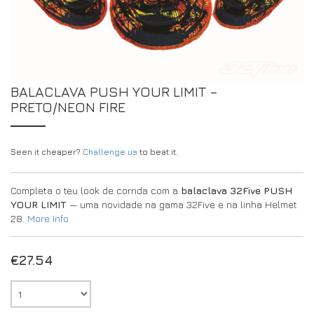
DRIVERS/PARTNERS
FAQS
RECURSOS
DRIVERS/PARTNERS
MY ACCOUNT
CONTACTO
BALACLAVA PUSH YOUR LIMIT –
MY ACCOUNT
PRETO/NEON FIRE
PÁGINA DE CONSULTA DO REVENDEDOR
FORMULÁRIO DE INSCRIÇÃO DE EMBAIXADOR
Seen it cheaper?
Challenge us
to beat it.
Completa o teu look de corrida com a
balaclava 32Five PUSH
YOUR LIMIT
— uma novidade na gama 32Five e na linha Helmet
28.
More Info
€
27.54