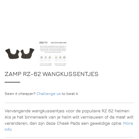
DRIVERS/PARTNERS
FAQS
BRONNEN
DRIVERS/PARTNERS
MIJN ACCOUNT
CONTACT
MIJN ACCOUNT
DEALERPAGINA
REGISTRATIEFORMULIER AMBASSADEUR
ZAMP RZ-62 WANGKUSSENTJES
Seen it cheaper?
Challenge us
to beat it.
Vervangende wangkussentjes voor de populaire RZ 62 helmen.
Als je het binnenwerk van je helm wilt vernieuwen of de maat wilt
veranderen, dan zijn deze Cheek Pads een geweldige optie.
More
Info