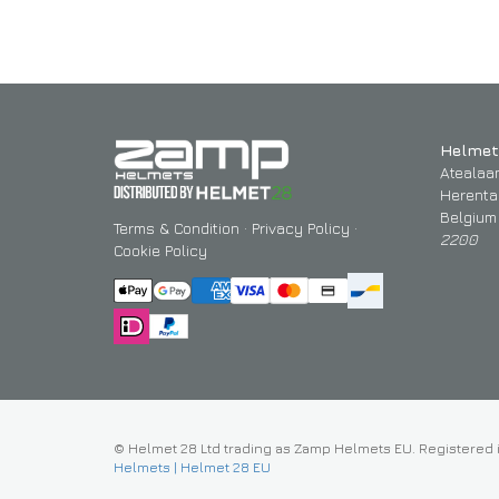
Helmet
Atealaa
Herenta
Belgium
Terms & Condition
·
Privacy Policy
·
2200
Cookie Policy
© Helmet 28 Ltd trading as Zamp Helmets EU. Registered 
Helmets | Helmet 28 EU