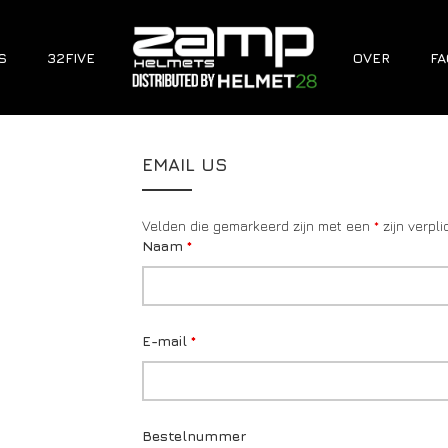
S
32FIVE
OVER
FA
EMAIL US
Velden die gemarkeerd zijn met een
*
zijn verpli
Naam
*
E-mail
*
Bestelnummer