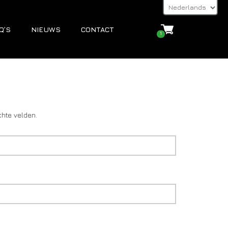
Q’S
NIEUWS
CONTACT
1
chte velden.