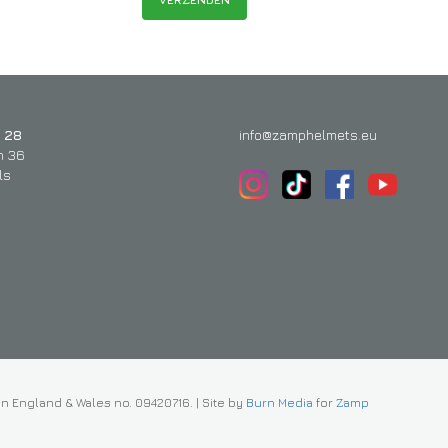
 28
info@zamphelmets.eu
n 36
ls
in England & Wales no. 09420716.
|
Site by
Burn Media
for
Zamp