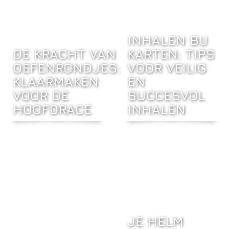
INHALEN BIJ
DE KRACHT VAN
KARTEN: TIPS
OEFENRONDJES:
VOOR VEILIG
KLAARMAKEN
EN
VOOR DE
SUCCESVOL
HOOFDRACE
INHALEN
JE HELM