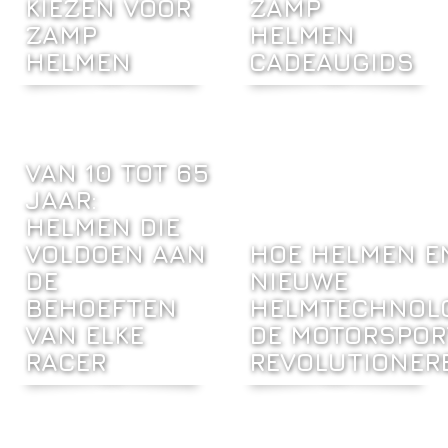
KIEZEN VOOR
ZAMP
ZAMP
HELMEN
HELMEN
CADEAUGIDS
VAN 10 TOT 65
JAAR:
HELMEN DIE
VOLDOEN AAN
HOE HELMEN E
DE
NIEUWE
BEHOEFTEN
HELMTECHNOL
VAN ELKE
DE MOTORSPOR
RACER
REVOLUTIONER