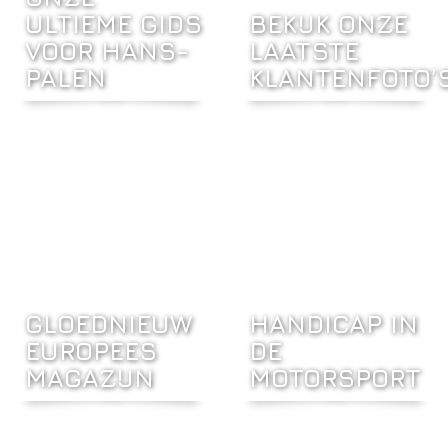
ULTIEME GIDS
BEKIJK ONZE
VOOR HANS-
LAATSTE
PALEN
KLANTENFOTO’S
GLOEDNIEUW
HANDICAP IN
EUROPEES
DE
MAGAZIJN
MOTORSPORT