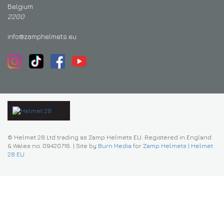
Belgium
2200
info@zamphelmets.eu
© Helmet 28 Ltd trading as Zamp Helmets EU. Registered in England
& Wales no. 09420716.
|
Site by
Burn Media
for
Zamp Helmets | Helmet
28 EU