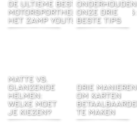
DE ULTIEME BESTEMMING VOOR
ONDERHOUDEN
MOTORSPORTHELMLIEFHEBBERS:
ONZE DRIE
HET ZAMP YOUTUBE-KANAAL!
BESTE TIPS
MATTE VS.
GLANZENDE
DRIE MANIEREN
HELMEN:
OM KARTEN
WELKE MOET
BETAALBAARDE
JE KIEZEN?
TE MAKEN