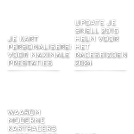
UPDATE JE
SNELL 2015
JE KART
HELM VOOR
PERSONALISEREN
HET
VOOR MAXIMALE
RACESEIZOEN
PRESTATIES
2024
WAAROM
MODERNE
KARTRACERS