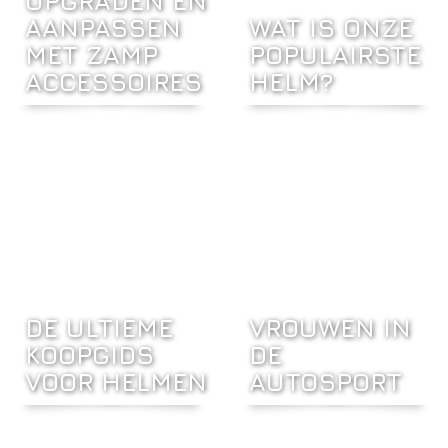
UPGRADEN EN
AANPASSEN
WAT IS ONZE
MET ZAMP
POPULAIRSTE
ACCESSOIRES
HELM?
DE ULTIEME
VROUWEN IN
KOOPGIDS
DE
VOOR HELMEN
AUTOSPORT