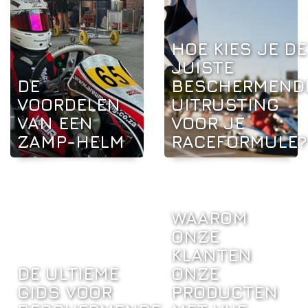
HOE KIES JE DE
JUISTE
DE
BESCHERMEND
VOORDELEN
UITRUSTING
VAN EEN
VOOR JE
ZAMP-HELM
RACEFORMULE?
WAAROM
ONZE
KLANTEN
DE ULTIEME
ONZE
GIDS VOOR
PRODUCTEN