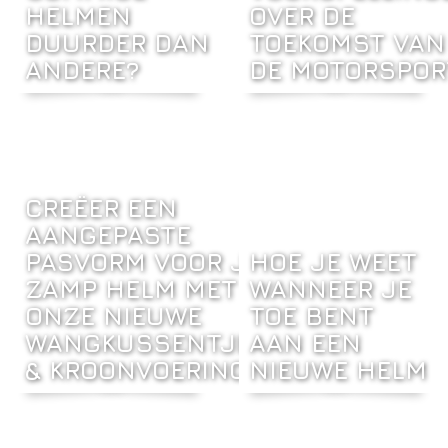
HELMEN
OVER DE
DUURDER DAN
TOEKOMST VAN
ANDERE?
DE MOTORSPOR
CREËER EEN
AANGEPASTE
PASVORM VOOR JE
HOE JE WEET
ZAMP HELM MET
WANNEER JE
ONZE NIEUWE
TOE BENT
WANGKUSSENTJES
AAN EEN
& KROONVOERING
NIEUWE HELM