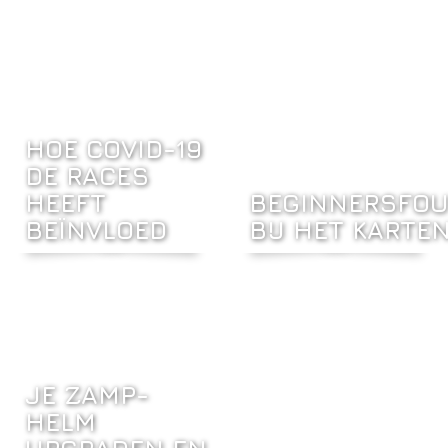
HOE COVID-19
DE RACES
HEEFT
BEGINNERSFO
BEÏNVLOED
BIJ HET KARTE
JE ZAMP-
HELM