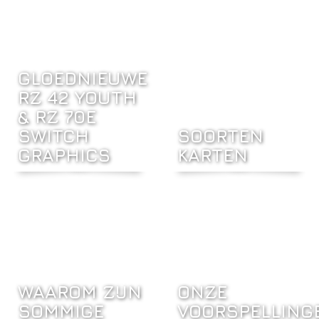
GLOEDNIEUWE
RZ 42 YOUTH
& RZ 70E
SWITCH
SOORTEN
GRAPHICS
KARTEN
WAAROM ZIJN
ONZE
SOMMIGE
VOORSPELLING