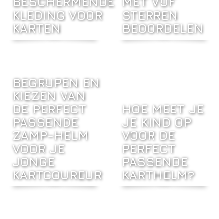
BESCHERMENDE
MET VIJF
KLEDING VOOR
STERREN
KARTEN
BEOORDELEN
BEGRIJPEN EN
KIEZEN VAN
DE PERFECT
HOE MEET JE
PASSENDE
JE KIND OP
ZAMP-HELM
VOOR DE
VOOR JE
PERFECT
JONGE
PASSENDE
KARTCOUREUR
KARTHELM?