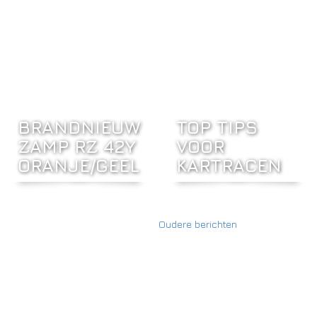
BRANDNIEUW
TOP TIPS
ZAMP RZ 42Y
VOOR
ORANJE/GEEL
KARTRACEN
Oudere berichten