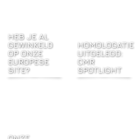
HEB JE AL
GEWINKELD
HOMOLOGATIE
OP ONZE
UITGELEGD:
EUROPESE
CMR
SITE?
SPOTLIGHT
ONZE