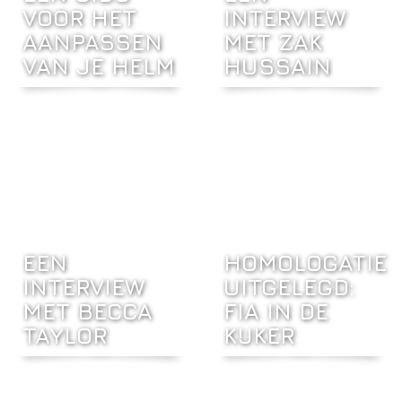
VOOR HET
INTERVIEW
AANPASSEN
MET ZAK
VAN JE HELM
HUSSAIN
EEN
HOMOLOGATIE
INTERVIEW
UITGELEGD:
MET BECCA
FIA IN DE
TAYLOR
KIJKER