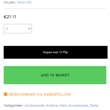
houden.
More Info
€
21.11
ADD TO BASKET
BESCHIKBAAR VIA NABESTELLING
Categorieën:
Accessoires
,
Andere
,
Helm Accessoires
,
Zamp