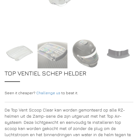
DRIVERS/PARTNERS
FAQS
BRONNEN
DRIVERS/PARTNERS
MIJN ACCOUNT
CONTACT
MIJN ACCOUNT
DEALERPAGINA
REGISTRATIEFORMULIER AMBASSADEUR
TOP VENTIEL SCHEP HELDER
Seen it cheaper?
Challenge us
to beat it.
De Top Vent Scoop Clear kan worden gemonteerd op alle RZ-
helmen uit de Zamp-serie die zijn uitgerust met het Top Air-
systeem. Deze lichtgewicht en eenvoudig te installeren top
scoop kan worden gekocht met of zonder de plug om de
luchtstroom en het binnendringen van water in de helm tegen te