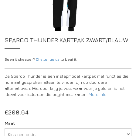
DRIVERS/PARTNERS
FAQS
BRONNEN
DRIVERS/PARTNERS
MIJN ACCOUNT
CONTACT
SPARCO THUNDER KARTPAK ZWART/BLAUW
MIJN ACCOUNT
DEALERPAGINA
Seen it cheaper?
Challenge us
to beat it.
REGISTRATIEFORMULIER AMBASSADEUR
De Sparco Thunder is een instapmodel kartpak met functies die
normaal gesproken alleen te vinden zijn op duurdere
alternatieven. Hierdoor krijg je veel waar voor je geld en is het
ideaal voor iedereen die begint met karten.
More Info
€
208.64
Maat