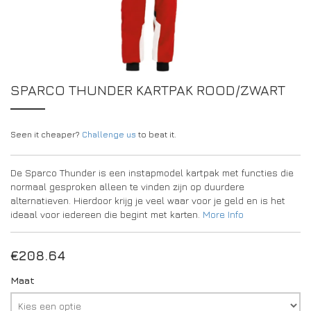
DRIVERS/PARTNERS
FAQS
BRONNEN
DRIVERS/PARTNERS
MIJN ACCOUNT
CONTACT
SPARCO THUNDER KARTPAK ROOD/ZWART
MIJN ACCOUNT
DEALERPAGINA
Seen it cheaper?
Challenge us
to beat it.
REGISTRATIEFORMULIER AMBASSADEUR
De Sparco Thunder is een instapmodel kartpak met functies die
normaal gesproken alleen te vinden zijn op duurdere
alternatieven. Hierdoor krijg je veel waar voor je geld en is het
ideaal voor iedereen die begint met karten.
More Info
€
208.64
Maat