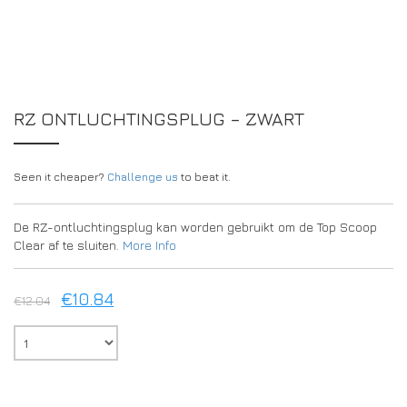
DRIVERS/PARTNERS
FAQS
BRONNEN
DRIVERS/PARTNERS
MIJN ACCOUNT
CONTACT
RZ ONTLUCHTINGSPLUG – ZWART
MIJN ACCOUNT
DEALERPAGINA
Seen it cheaper?
Challenge us
to beat it.
REGISTRATIEFORMULIER AMBASSADEUR
De RZ-ontluchtingsplug kan worden gebruikt om de Top Scoop
Clear af te sluiten.
More Info
€
10.84
€
12.04