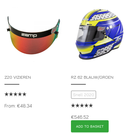
Z20 VIZIEREN
RZ 62 BLAUW/GROEN
Snell 2020
From:
€
48.34
€
546.52
ADD TO BASKET