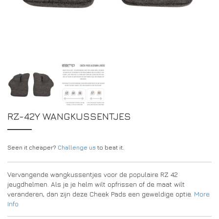
DRIVERS/PARTNERS
FAQS
BRONNEN
DRIVERS/PARTNERS
MIJN ACCOUNT
CONTACT
MIJN ACCOUNT
DEALERPAGINA
REGISTRATIEFORMULIER AMBASSADEUR
RZ-42Y WANGKUSSENTJES
Seen it cheaper?
Challenge us
to beat it.
Vervangende wangkussentjes voor de populaire RZ 42
jeugdhelmen. Als je je helm wilt opfrissen of de maat wilt
veranderen, dan zijn deze Cheek Pads een geweldige optie.
More
Info