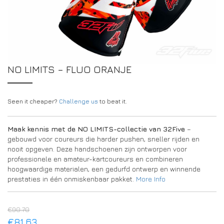
DRIVERS/PARTNERS
FAQS
BRONNEN
DRIVERS/PARTNERS
MIJN ACCOUNT
CONTACT
NO LIMITS – FLUO ORANJE
MIJN ACCOUNT
DEALERPAGINA
REGISTRATIEFORMULIER AMBASSADEUR
Seen it cheaper?
Challenge us
to beat it.
Maak kennis met de NO LIMITS-collectie van 32Five
–
gebouwd voor coureurs die harder pushen, sneller rijden en
nooit opgeven. Deze handschoenen zijn ontworpen voor
professionele en amateur-kartcoureurs en combineren
hoogwaardige materialen, een gedurfd ontwerp en winnende
prestaties in één onmiskenbaar pakket.
More Info
€
90.70
€
81.63