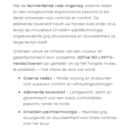
Met de
kenmerkende rode vingertop
, externe naden
en een voorgevormde ergonomische pasvorm is elk
detail ontworpen voor controle en comfort. De
ademende bovenstof houdt uw handen koel onder druk,
terwijl de innovatieve DriveSkin-palmtechnologie
ongeëvenaarde grip, stuurprecisie en duurzaamheid op
lange termijn biedt.
Ontstaan vanuit de mindset van een coureur en
geperfectioneerd door competitie:
32Five NO LIMITS-
handschoenen
zijn gemaakt om op het hoogste niveau
te presteren — hoe intens de race ook wordt.
Externe naden
– Minder wrijving en drukpunten
voor superieur comfort en uithoudingsvermogen.
Ademende bovenstof
– Lichtgewicht, zacht en
geventileerd voor een koele, comfortabele
pasvorm, ronde na ronde.
DriveSkin-palmtechnologie
– Maximale grip,
stuurgevoel en duurzaamheid voor totale controle
over het stuur.