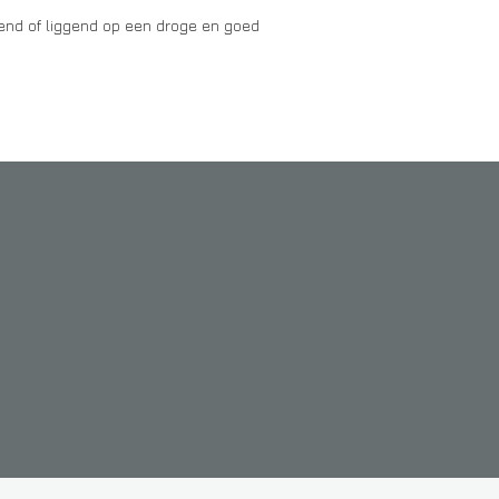
gend of liggend op een droge en goed