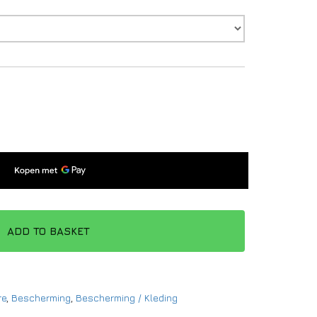
ADD TO BASKET
re
,
Bescherming
,
Bescherming / Kleding