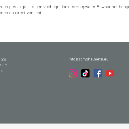
worden gereinigd met een vochtige doek en zeepwater. Bewaar het han
nen en direct zonlicht.
 28
info@zamphelmets.eu
n 36
ls