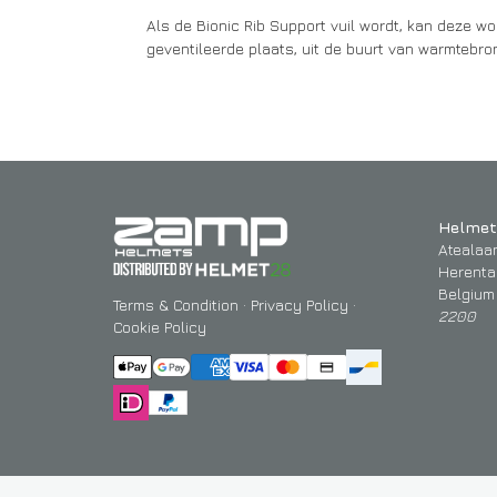
Als de Bionic Rib Support vuil wordt, kan deze 
geventileerde plaats, uit de buurt van warmtebron
Helmet
Atealaa
Herenta
Belgium
Terms & Condition
·
Privacy Policy
·
2200
Cookie Policy