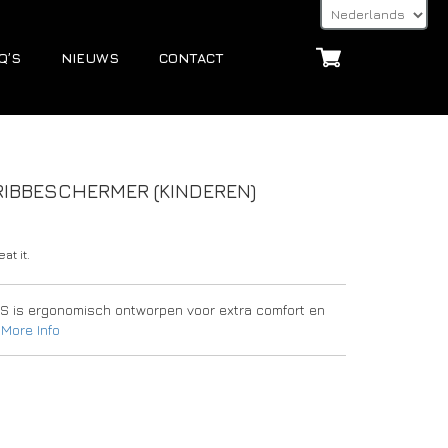
Q’S
NIEUWS
CONTACT
RIBBESCHERMER (KINDEREN)
at it.
DS is ergonomisch ontworpen voor extra comfort en
.
More Info