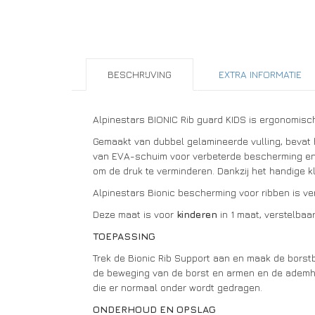
BESCHRIJVING
EXTRA INFORMATIE
Alpinestars BIONIC Rib guard KIDS is ergonomisch
Gemaakt van dubbel gelamineerde vulling, bevat
van EVA-schuim voor verbeterde bescherming en 
om de druk te verminderen. Dankzij het handige 
Alpinestars Bionic bescherming voor ribben is ve
Deze maat is voor
kinderen
in 1 maat, verstelbaar
TOEPASSING
Trek de Bionic Rib Support aan en maak de borstb
de beweging van de borst en armen en de ademha
die er normaal onder wordt gedragen.
ONDERHOUD EN OPSLAG