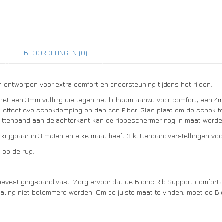
BEOORDELINGEN (0)
 ontworpen voor extra comfort en ondersteuning tijdens het rijden.
 het een 3mm vulling die tegen het lichaam aanzit voor comfort, ee
effectieve schokdemping en dan een Fiber-Glas plaat om de schok te
klittenband aan de achterkant kan de ribbeschermer nog in maat worde
rkrijgbaar in 3 maten en elke maat heeft 3 klittenbandverstellingen vo
 op de rug.
evestigingsband vast. Zorg ervoor dat de Bionic Rib Support comfortab
ling niet belemmerd worden. Om de juiste maat te vinden, moet de Bi