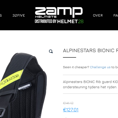
S
32FIVE
OVER
FA
ALPINESTARS BIONIC 
🔍
Seen it cheaper?
Challenge us
to be
Alpinestars BIONIC Rib guard KI
ondersteuning tijdens het rijden
€
141.12
€
127.01