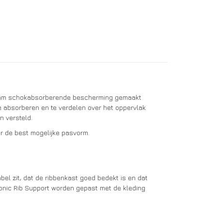
n 4mm schokabsorberende bescherming gemaakt
 absorberen en te verdelen over het oppervlak
n versteld.
or de best mogelijke pasvorm.
el zit, dat de ribbenkast goed bedekt is en dat
onic Rib Support worden gepast met de kleding