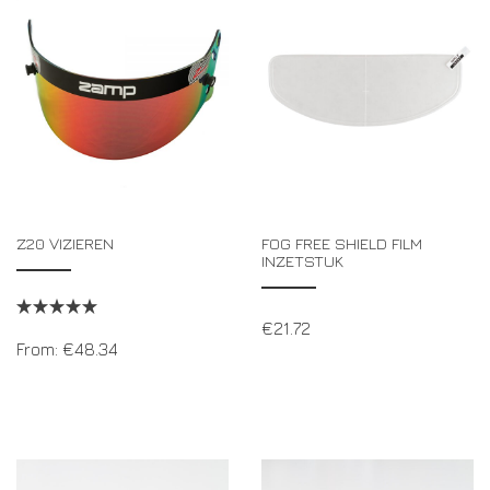
DRIVERS/PARTNERS
FAQS
BRONNEN
DRIVERS/PARTNERS
MIJN ACCOUNT
CONTACT
MIJN ACCOUNT
DEALERPAGINA
REGISTRATIEFORMULIER AMBASSADEUR
Z20 VIZIEREN
FOG FREE SHIELD FILM
INZETSTUK
€
21.72
From:
€
48.34