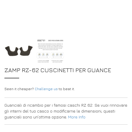
DRIVERS/PARTNERS
FAQS
RISORSE
DRIVERS/PARTNERS
IL MIO ACCOUNT
CONTATTO
IL MIO ACCOUNT
PAGINA DI RICHIESTA DEL CONCESSIONARIO
MODULO DI REGISTRAZIONE DEGLI AMBASCIATORI
ZAMP RZ-62 CUSCINETTI PER GUANCE
Seen it cheaper?
Challenge us
to beat it.
Guanciali di ricambio per i famosi caschi RZ 62. Se vuoi rinnovare
gli interni del tuo casco o modificarne le dimensioni, questi
guanciali sono un’ottima opzione.
More Info