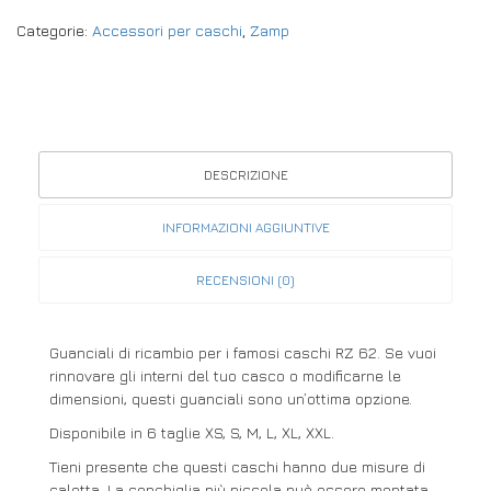
Categorie:
Accessori per caschi
,
Zamp
DESCRIZIONE
INFORMAZIONI AGGIUNTIVE
RECENSIONI (0)
Guanciali di ricambio per i famosi caschi RZ 62. Se vuoi
rinnovare gli interni del tuo casco o modificarne le
dimensioni, questi guanciali sono un’ottima opzione.
Disponibile in 6 taglie XS, S, M, L, XL, XXL.
Tieni presente che questi caschi hanno due misure di
calotta. La conchiglia più piccola può essere montata