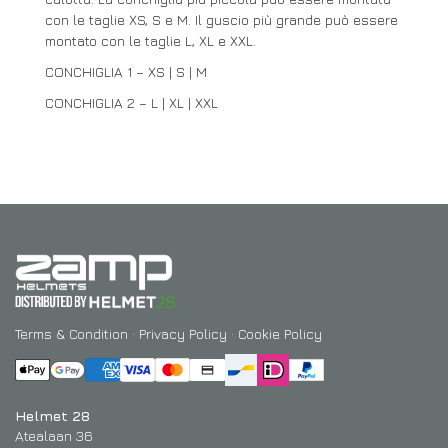
con le taglie XS, S e M. Il guscio più grande può essere
montato con le taglie L, XL e XXL.
CONCHIGLIA 1 – XS | S | M
CONCHIGLIA 2 – L | XL | XXL
Terms & Condition
·
Privacy Policy
·
Cookie Policy
Helmet 28
Atealaan 36