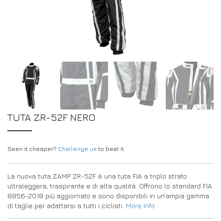
DRIVERS/PARTNERS
FAQS
RISORSE
DRIVERS/PARTNERS
IL MIO ACCOUNT
CONTATTO
IL MIO ACCOUNT
PAGINA DI RICHIESTA DEL CONCESSIONARIO
MODULO DI REGISTRAZIONE DEGLI AMBASCIATORI
TUTA ZR-52F NERO
Seen it cheaper?
Challenge us
to beat it.
La nuova tuta ZAMP ZR-52F è una tuta FIA a triplo strato
ultraleggera, traspirante e di alta qualità. Offrono lo standard FIA
8856-2018 più aggiornato e sono disponibili in un’ampia gamma
di taglie per adattarsi a tutti i ciclisti.
More Info