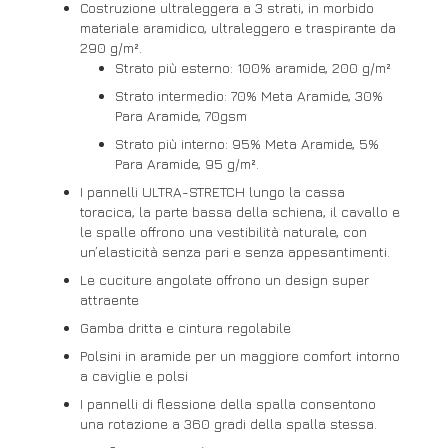
Costruzione ultraleggera a 3 strati, in morbido
materiale aramidico, ultraleggero e traspirante da
290 g/m².
Strato più esterno: 100% aramide, 200 g/m²
Strato intermedio: 70% Meta Aramide, 30%
Para Aramide, 70gsm
Strato più interno: 95% Meta Aramide, 5%
Para Aramide, 95 g/m².
I pannelli ULTRA-STRETCH lungo la cassa
toracica, la parte bassa della schiena, il cavallo e
le spalle offrono una vestibilità naturale, con
un’elasticità senza pari e senza appesantimenti.
Le cuciture angolate offrono un design super
attraente
Gamba dritta e cintura regolabile
Polsini in aramide per un maggiore comfort intorno
a caviglie e polsi
I pannelli di flessione della spalla consentono
una rotazione a 360 gradi della spalla stessa.