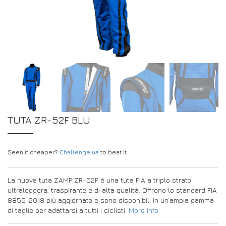
DRIVERS/PARTNERS
FAQS
RISORSE
DRIVERS/PARTNERS
IL MIO ACCOUNT
CONTATTO
IL MIO ACCOUNT
PAGINA DI RICHIESTA DEL CONCESSIONARIO
MODULO DI REGISTRAZIONE DEGLI AMBASCIATORI
TUTA ZR-52F BLU
Seen it cheaper?
Challenge us
to beat it.
La nuova tuta ZAMP ZR-52F è una tuta FIA a triplo strato
ultraleggera, traspirante e di alta qualità. Offrono lo standard FIA
8856-2018 più aggiornato e sono disponibili in un’ampia gamma
di taglie per adattarsi a tutti i ciclisti.
More Info