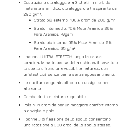
Costruzione ultraleggera a 3 strati, in morbido
materiale aramidico, ultraleggero e traspirante da
290 g/m².
Strato più esterno: 100% aramide, 200 g/m²
Strato intermedio: 70% Meta Aramide, 30%
Para Aramide, 70gsm
Strato più interno: 95% Meta Aramide, 5%
Para Aramide, 95 g/m².
I pannelli ULTRA-STRETCH lungo la cassa
toracica, la parte bassa della schiena, il cavallo e
le spalle offrono una vestibilità naturale, con
un’elasticità senza pari e senza appesantimenti.
Le cuciture angolate offrono un design super
attraente
Gamba dritta e cintura regolabile
Polsini in aramide per un maggiore comfort intorno
a caviglie e polsi
I pannelli di flessione della spalla consentono
una rotazione a 360 gradi della spalla stessa.