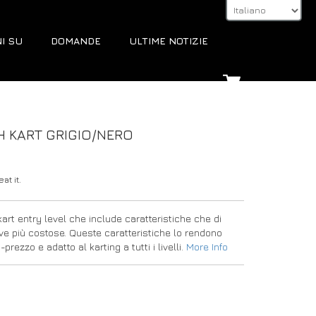
I SU
DOMANDE
ULTIME NOTIZIE
 KART GRIGIO/NERO
at it.
rt entry level che include caratteristiche che di
tive più costose. Queste caratteristiche lo rendono
prezzo e adatto al karting a tutti i livelli.
More Info