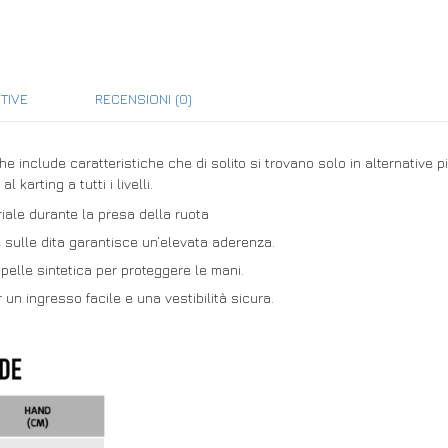
TIVE
RECENSIONI (0)
e include caratteristiche che di solito si trovano solo in alternative 
 karting a tutti i livelli.
eriale durante la presa della ruota
e sulle dita garantisce un’elevata aderenza.
 pelle sintetica per proteggere le mani.
r un ingresso facile e una vestibilità sicura.