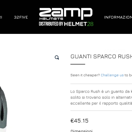
I
32FIVE
INFORMAZION
CONTATTO
GUANTI SPARCO RUSH
🔍
Seen it cheaper?
Challenge us
to be
Lo Sparco Rush è un guanto da ka
solito si trovano solo in alterna
eccellente per il rapporto qualità-
€
45.15
Dimensioni