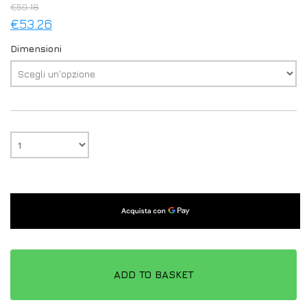
€
59.18
€
53.26
Dimensioni
ADD TO BASKET