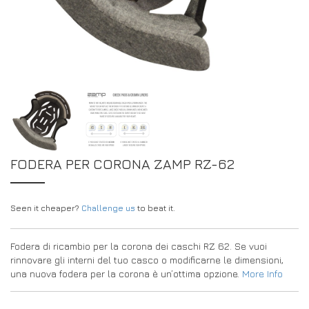
DRIVERS/PARTNERS
FAQS
RISORSE
DRIVERS/PARTNERS
IL MIO ACCOUNT
CONTATTO
IL MIO ACCOUNT
PAGINA DI RICHIESTA DEL CONCESSIONARIO
MODULO DI REGISTRAZIONE DEGLI AMBASCIATORI
FODERA PER CORONA ZAMP RZ-62
Seen it cheaper?
Challenge us
to beat it.
Fodera di ricambio per la corona dei caschi RZ 62. Se vuoi
rinnovare gli interni del tuo casco o modificarne le dimensioni,
una nuova fodera per la corona è un’ottima opzione.
More Info