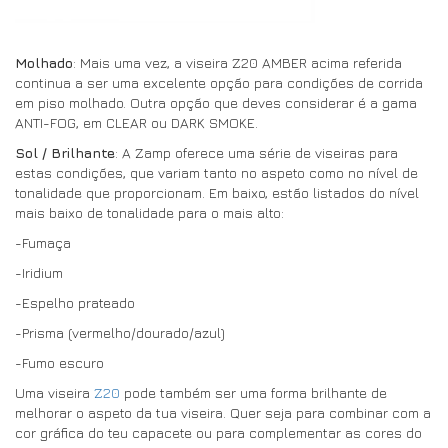
Molhado
: Mais uma vez, a viseira Z20 AMBER acima referida
continua a ser uma excelente opção para condições de corrida
em piso molhado. Outra opção que deves considerar é a gama
ANTI-FOG, em CLEAR ou DARK SMOKE.
Sol / Brilhante
: A Zamp oferece uma série de viseiras para
estas condições, que variam tanto no aspeto como no nível de
tonalidade que proporcionam. Em baixo, estão listados do nível
mais baixo de tonalidade para o mais alto:
-Fumaça
-Iridium
-Espelho prateado
-Prisma (vermelho/dourado/azul)
-Fumo escuro
Uma viseira
Z20
pode também ser uma forma brilhante de
melhorar o aspeto da tua viseira. Quer seja para combinar com a
cor gráfica do teu capacete ou para complementar as cores do