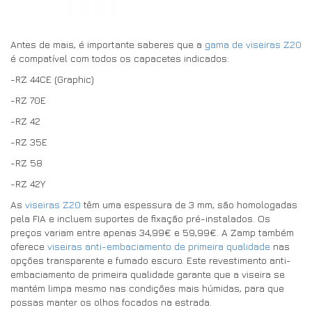
Antes de mais, é importante saberes que a
gama de viseiras Z20
é compatível com todos os capacetes indicados:
-RZ 44CE (Graphic)
-RZ 70E
-RZ 42
-RZ 35E
-RZ 58
-RZ 42Y
As
viseiras Z20
têm uma espessura de 3 mm, são homologadas
pela FIA e incluem suportes de fixação pré-instalados. Os
preços variam entre apenas 34,99€ e 59,99€. A Zamp também
oferece
viseiras anti-embaciamento de primeira qualidade
nas
opções transparente e fumado escuro. Este revestimento anti-
embaciamento de primeira qualidade garante que a viseira se
mantém limpa mesmo nas condições mais húmidas, para que
possas manter os olhos focados na estrada.