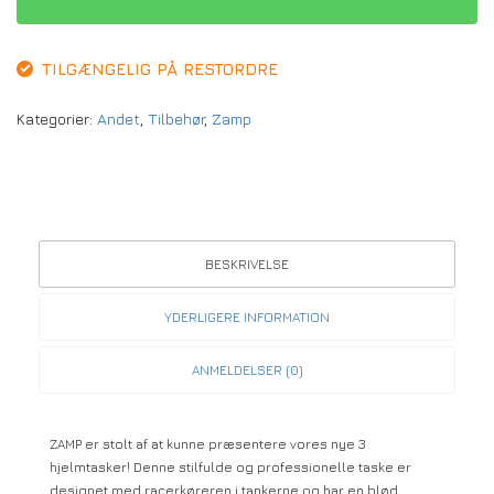
TILGÆNGELIG PÅ RESTORDRE
Kategorier:
Andet
,
Tilbehør
,
Zamp
BESKRIVELSE
YDERLIGERE INFORMATION
ANMELDELSER (0)
ZAMP er stolt af at kunne præsentere vores nye 3
hjelmtasker! Denne stilfulde og professionelle taske er
designet med racerkøreren i tankerne og har en blød