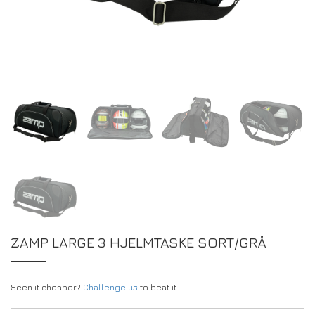
DRIVERS/PARTNERS
FAQS
RESSOURCER
DRIVERS/PARTNERS
MY ACCOUNT
KONTAKT
MY ACCOUNT
FORHANDLERENS FORESPØRGSELSSIDE
REGISTRERINGSFORMULAR FOR AMBASSADØRER
ZAMP LARGE 3 HJELMTASKE SORT/GRÅ
Seen it cheaper?
Challenge us
to beat it.