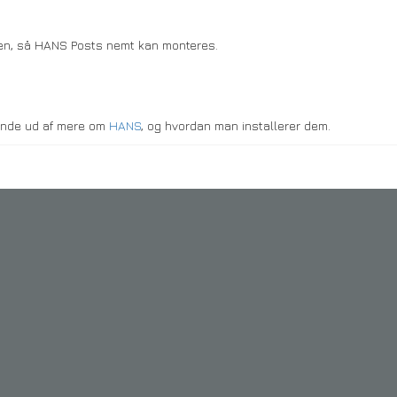
len, så HANS Posts nemt kan monteres.
finde ud af mere om
HANS
, og hvordan man installerer dem.