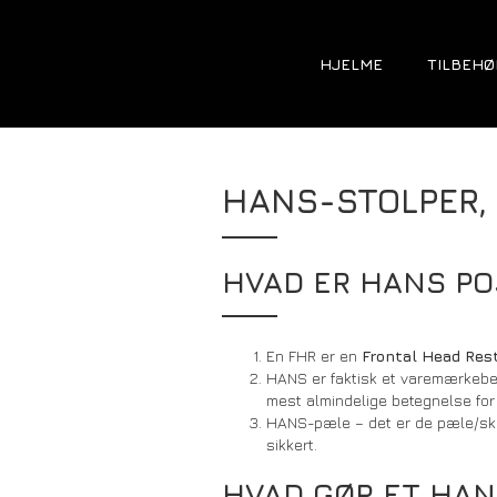
HJELME
TILBEHØ
HANS-STOLPER,
HVAD ER HANS PO
En FHR er en
Frontal Head Rest
HANS er faktisk et varemærkebe
mest almindelige betegnelse for
HANS-pæle – det er de pæle/skru
sikkert.
HVAD GØR ET HAN