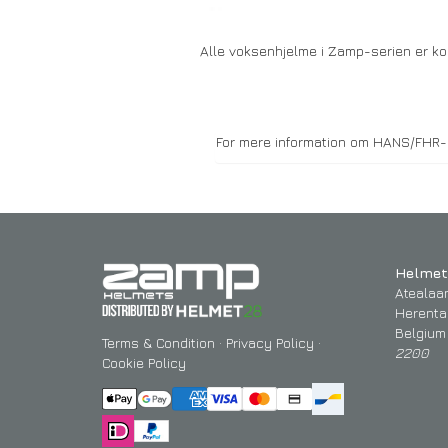
Alle voksenhjelme i Zamp-serien er k
For mere information om HANS/FHR-e
Helmet
Atealaa
Herenta
Belgium
Terms & Condition
·
Privacy Policy
·
2200
Cookie Policy