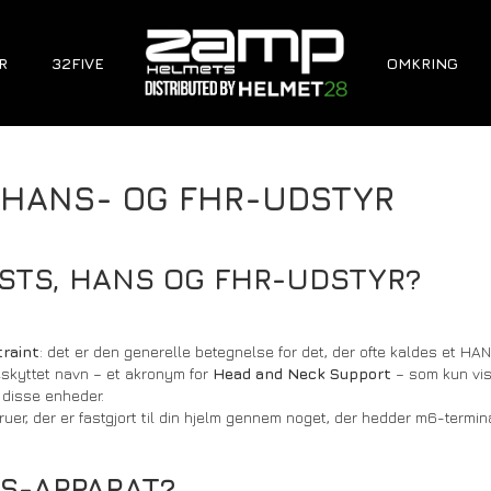
R
32FIVE
OMKRING
 HANS- OG FHR-UDSTYR
STS, HANS OG FHR-UDSTYR?
raint
: det er den generelle betegnelse for det, der ofte kaldes et HA
skyttet navn – et akronym for
Head and Neck Support
– som kun vis
 disse enheder.
er, der er fastgjort til din hjelm gennem noget, der hedder m6-termi
S-APPARAT?