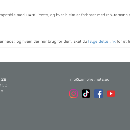
ompatible med HANS Posts, og hver hjelm er forboret med M6-termina
nheder, og hvem der har brug for dem, skal du
følge dette link
for at 
 28
info@zamphelmets.eu
n 36
ls