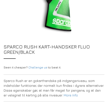
DRIVERS/PARTNERS
FAQS
RESSOURCER
DRIVERS/PARTNERS
MY ACCOUNT
KONTAKT
MY ACCOUNT
FORHANDLERENS FORESPØRGSELSSIDE
SPARCO RUSH KART-HANDSKER FLUO
REGISTRERINGSFORMULAR FOR AMBASSADØRER
GREEN/BLACK
Seen it cheaper?
Challenge us
to beat it.
Sparco Rush er en gokarthandske på indgangsniveau, som
indeholder funktioner, der normalt kun findes i dyrere alternativer.
Disse egenskaber gør, at man får meget for pengene, og at den
er velegnet til karting på alle niveauer.
More Info