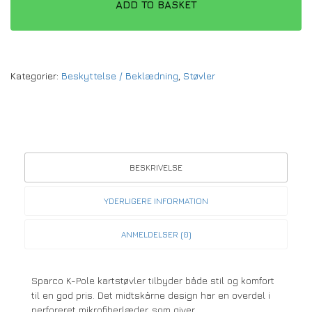
ADD TO BASKET
Kategorier:
Beskyttelse / Beklædning
,
Støvler
BESKRIVELSE
YDERLIGERE INFORMATION
ANMELDELSER (0)
Sparco K-Pole kartstøvler tilbyder både stil og komfort
til en god pris. Det midtskårne design har en overdel i
perforeret mikrofiberlæder, som giver