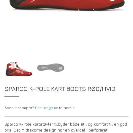
DRIVERS/PARTNERS
FAQS
RESSOURCER
DRIVERS/PARTNERS
MY ACCOUNT
KONTAKT
MY ACCOUNT
FORHANDLERENS FORESPØRGSELSSIDE
REGISTRERINGSFORMULAR FOR AMBASSADØRER
SPARCO K-POLE KART BOOTS RØD/HVID
Seen it cheaper?
Challenge us
to beat it.
Sparco K-Pole kartstøvler tilbyder både stil og komfort til en god
pris. Det midtskårne design har en overdel i perforeret