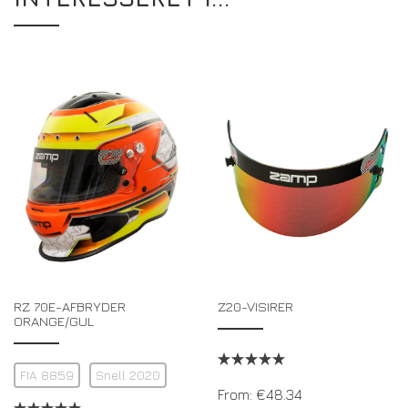
RZ 70E-AFBRYDER
Z20-VISIRER
ORANGE/GUL
FIA 8859
Snell 2020
From:
€
48.34