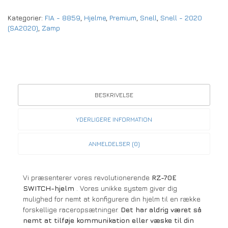
Kategorier:
FIA - 8859
,
Hjelme
,
Premium
,
Snell
,
Snell - 2020
(SA2020)
,
Zamp
BESKRIVELSE
YDERLIGERE INFORMATION
ANMELDELSER (0)
Vi præsenterer vores revolutionerende
RZ-70E
SWITCH-hjelm
. Vores unikke system giver dig
mulighed for nemt at konfigurere din hjelm til en række
forskellige raceropsætninger.
Det har aldrig været så
nemt at tilføje kommunikation eller væske til din