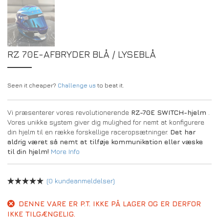
RZ 70E-AFBRYDER BLÅ / LYSEBLÅ
Seen it cheaper?
Challenge us
to beat it.
Vi præsenterer vores revolutionerende
RZ-70E SWITCH-hjelm
.
Vores unikke system giver dig mulighed for nemt at konfigurere
din hjelm til en række forskellige raceropsætninger.
Det har
aldrig været så nemt at tilføje kommunikation eller væske
til din hjelm!
More Info
(
0
kundeanmeldelser)
DENNE VARE ER P.T. IKKE PÅ LAGER OG ER DERFOR
IKKE TILGÆNGELIG.