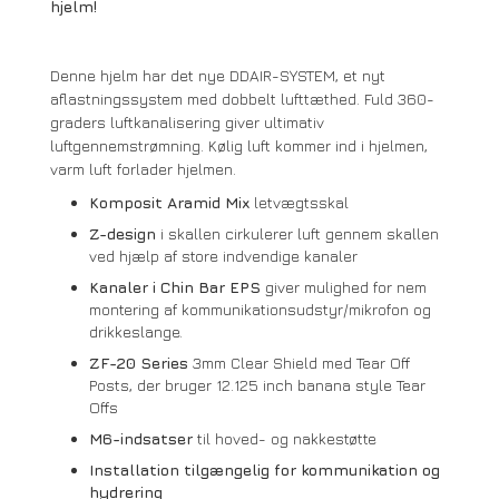
hjelm!
Denne hjelm har det nye DDAIR-SYSTEM, et nyt
aflastningssystem med dobbelt lufttæthed. Fuld 360-
graders luftkanalisering giver ultimativ
luftgennemstrømning. Kølig luft kommer ind i hjelmen,
varm luft forlader hjelmen.
Komposit Aramid Mix
letvægtsskal
Z-design
i skallen cirkulerer luft gennem skallen
ved hjælp af store indvendige kanaler
Kanaler i Chin Bar EPS
giver mulighed for nem
montering af kommunikationsudstyr/mikrofon og
drikkeslange.
ZF-20 Series
3mm Clear Shield med Tear Off
Posts, der bruger 12.125 inch banana style Tear
Offs
M6-indsatser
til hoved- og nakkestøtte
Installation tilgængelig for kommunikation og
hydrering