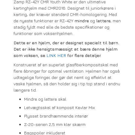
Zamp RZ-42Y CMR Youth White er den ultimative
kartinghjelm med CMR2016. Designet til juniorkørere i
karting, der kræver standard CMR-homologering. Med
de nyeste funktioner er RZ-42Y
mindre
og
lettere
, men
stadig fyldt med alle de bedste specifikationer og
funktioner som voksenhjelmen.
Dette er en hjelm, der er designet specielt til børn.
Det er ikke hensigtsmæssigt at bære denne hjelm
som voksen, se
LINK HER
for flere detaljer.
Konstrueret af en superlet glasfiberkompositskal med
flere åbninger for optimal ventilation. Hjelmen har også
udtagelige foringer, der gør det nemt og effektivt at
vaske hjelmen, så den holder sig i tip top stand i endnu
længere tid.
Mindre og lettere skal
Letvægtsskal af komposit Kevlar Mix
Plysset brandhæmmende interiør
Z-20-serien 2,5 mm klar skærm
Bagspoiler inkluderet