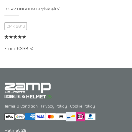
RZ 42 UNGDOM GRØN/SØLV
CMR 2016
From:
€
338.74
Terms & Condition
·
Privacy Policy
·
Cookie Policy
Helmet 28