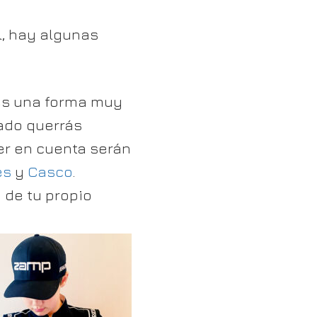
el, hay algunas
es una forma muy
dado querrás
er en cuenta serán
es
y
Casco
.
 de tu propio