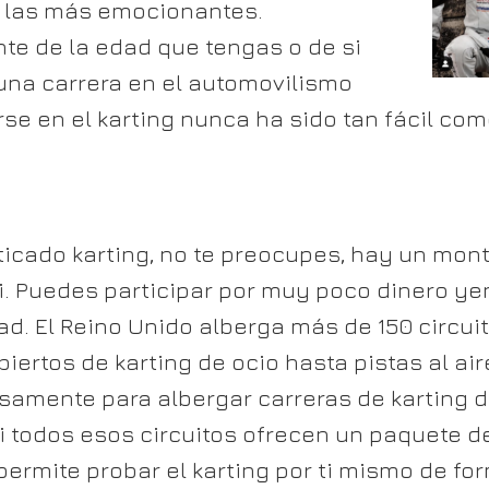
 las más emocionantes.
e de la edad que tengas o de si
una carrera en el automovilismo
arse en el karting nunca ha sido tan fácil co
ticado karting, no te preocupes, hay un mon
i. Puedes participar por muy poco dinero yen
dad. El Reino Unido alberga más de 150 circuit
iertos de karting de ocio hasta pistas al aire
samente para albergar carreras de karting de
i todos esos circuitos ofrecen un paquete de
permite probar el karting por ti mismo de fo