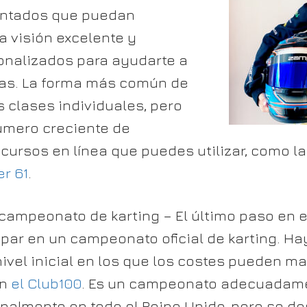
entados que puedan
a visión excelente y
onalizados para ayudarte a
ras. La forma más común de
 clases individuales, pero
úmero creciente de
cursos en línea que puedes utilizar, como l
r 61
.
campeonato de karting – El último paso en 
ipar en un campeonato oficial de karting. Ha
vel inicial en los que los costes pueden ma
on
el Club100
. Es un campeonato adecuadame
onalmente en todo el Reino Unido, pero se de