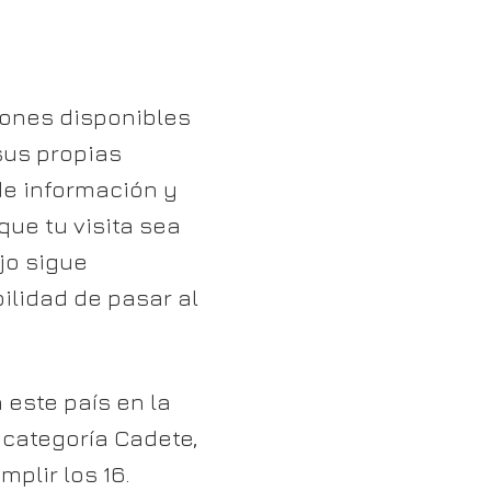
ciones disponibles
 sus propias
de información y
ue tu visita sea
ijo sigue
bilidad de pasar al
 este país en la
 categoría Cadete,
plir los 16.