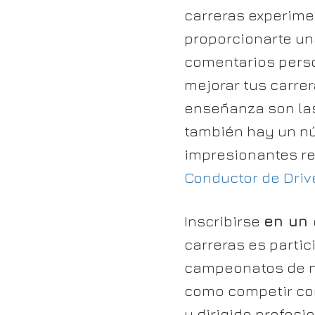
carreras experim
proporcionarte un
comentarios pers
mejorar tus carre
enseñanza son las
también hay un n
impresionantes re
Conductor de Drive
Inscribirse
en un
carreras es partic
campeonatos de ni
como competir c
y dirigido profesi