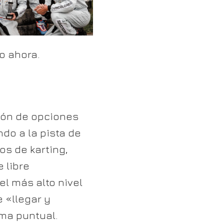
mo ahora.
tón de opciones
do a la pista de
os de karting,
 libre
l más alto nivel
 «llegar y
rma puntual.