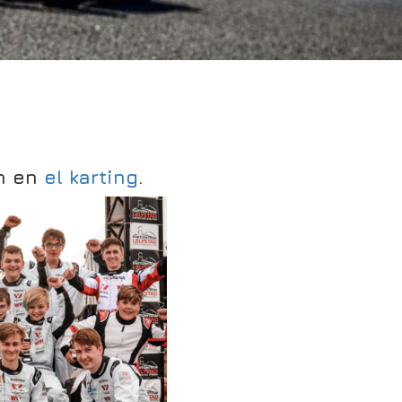
on en
el karting
.