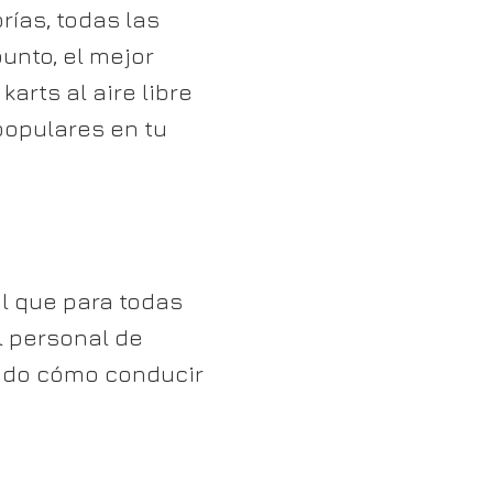
ías, todas las
unto, el mejor
arts al aire libre
populares en tu
l que para todas
El personal de
luido cómo conducir